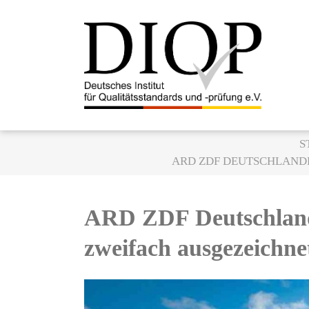
Z
u
m
I
n
h
a
l
S
t
ARD ZDF DEUTSCHLAND
s
p
r
ARD ZDF Deutschlandr
i
n
zweifach ausgezeichne
g
e
n
Z
e