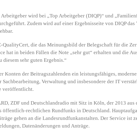
Arbeitgeber wird bei „Top Arbeitgeber (DIQP)“ und „Familienf
urchgeführt. Zudem wird auf einer Ergebnisseite von DIQP das V
sehbar.
QualityCert, die das Meinungsbild der Belegschaft für die Zerti
 hat in beiden Fällen die Note „sehr gut“ erhalten und die Au
u diesem sehr guten Ergebnis.“
der Konten der Beitragszahlenden ein leistungsfähiges, modern
r Sachbearbeitung, Verwaltung und insbesondere der IT verstä
e
veröffentlicht.
ARD, ZDF und Deutschlandradio mit Sitz in Köln, der 2013 aus 
es öffentlich-rechtlichen Rundfunks in Deutschland. Hauptauf
räge gehen an die Landesrundfunkanstalten. Der Service ist ze
eldungen, Datenänderungen und Anträge.