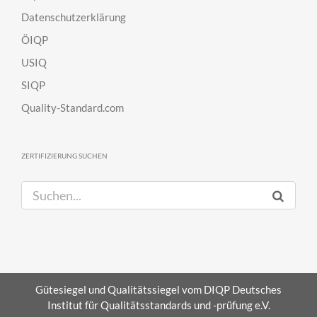
Datenschutzerklärung
ÖIQP
USIQ
SIQP
Quality-Standard.com
ZERTIFIZIERUNG SUCHEN
S
u
c
h
e
n
Gütesiegel und Qualitätssiegel vom DIQP Deutsches
a
Institut für Qualitätsstandards und -prüfung e.V.
c