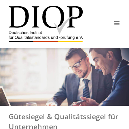
Z
u
m
I
n
h
a
l
t
s
p
r
i
n
g
e
Gütesiegel & Qualitätssiegel für
n
Unternehmen