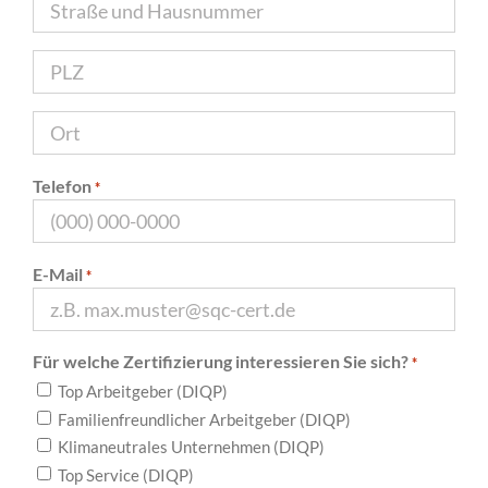
c
m
h
e
n
P
a
L
m
Z
e
O
r
t
Telefon
*
E-Mail
*
Für welche Zertifizierung interessieren Sie sich?
*
Top Arbeitgeber (DIQP)
Familienfreundlicher Arbeitgeber (DIQP)
Klimaneutrales Unternehmen (DIQP)
Top Service (DIQP)