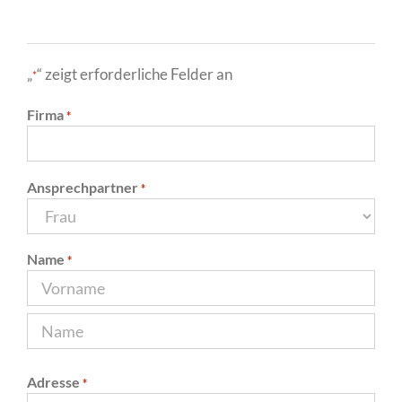
„
“ zeigt erforderliche Felder an
*
Firma
*
Ansprechpartner
*
Name
*
V
o
r
N
n
Adresse
a
*
a