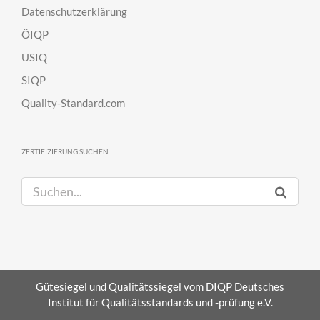
Datenschutzerklärung
ÖIQP
USIQ
SIQP
Quality-Standard.com
ZERTIFIZIERUNG SUCHEN
S
u
c
h
e
n
Gütesiegel und Qualitätssiegel vom DIQP Deutsches
a
Institut für Qualitätsstandards und -prüfung e.V.
c