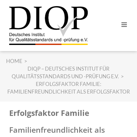
Z
u
m
I
n
h
a
l
HOME
t
DIQP – DEUTSCHES INSTITUT FÜR
s
QUALITÄTSSTANDARDS UND -PRÜFUNG E.V.
p
ERFOLGSFAKTOR FAMILIE:
r
FAMILIENFREUNDLICHKEIT ALS ERFOLGSFAKTOR
i
n
g
Erfolgsfaktor Familie
e
n
Familienfreundlichkeit als