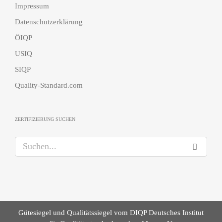
Impressum
Datenschutzerklärung
ÖIQP
USIQ
SIQP
Quality-Standard.com
ZERTIFIZIERUNG SUCHEN
S
u
c
h
e
n
Gütesiegel und Qualitätssiegel vom DIQP Deutsches Institut
a