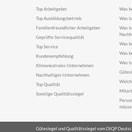
Top Arbeitgeber
Was be
Top Ausbildungsbetrieb
Was is
Familienfreundlicher Arbeitgeber
Was is
Nachha
Geprüfte Servicequalität
Was b
Top Service
Was be
Kundenempfehlung
Was is
Klimaneutrales Unternehmen
Gütesi
Nachhaltiges Unternehmen
Welche
Top Qualität
Mitarb
Sonstige Qualitätssiegel
Person
müsse
Gütesiegel und Qualitätssiegel vom DIQP Deutsche