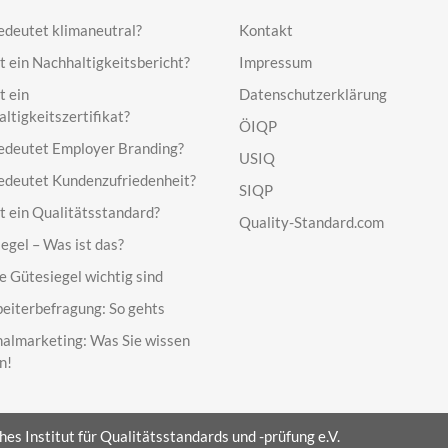
deutet klimaneutral?
Kontakt
t ein Nachhaltigkeitsbericht?
Impressum
t ein
Datenschutzerklärung
ltigkeitszertifikat?
ÖIQP
edeutet Employer Branding?
USIQ
deutet Kundenzufriedenheit?
SIQP
t ein Qualitätsstandard?
Quality-Standard.com
egel – Was ist das?
 Gütesiegel wichtig sind
eiterbefragung: So gehts
almarketing: Was Sie wissen
n!
s Institut für Qualitätsstandards und -prüfung e.V.