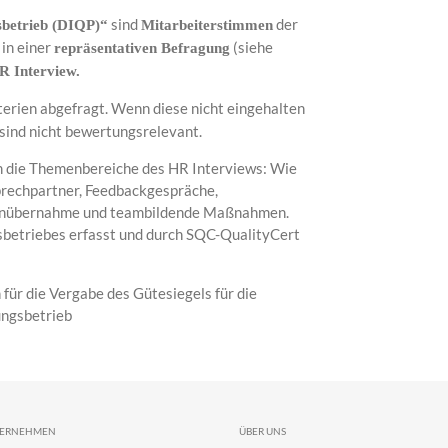
sind
der
sbetrieb (DIQP)“
Mitarbeiterstimmen
in einer
(siehe
repräsentativen Befragung
R Interview.
terien abgefragt. Wenn diese nicht eingehalten
 sind nicht bewertungsrelevant.
 die Themenbereiche des HR Interviews: Wie
sprechpartner, Feedbackgespräche,
stenübernahme und teambildende Maßnahmen.
betriebes erfasst und durch SQC-QualityCert
für die Vergabe des Gütesiegels für die
ungsbetrieb
TERNEHMEN
ÜBER UNS