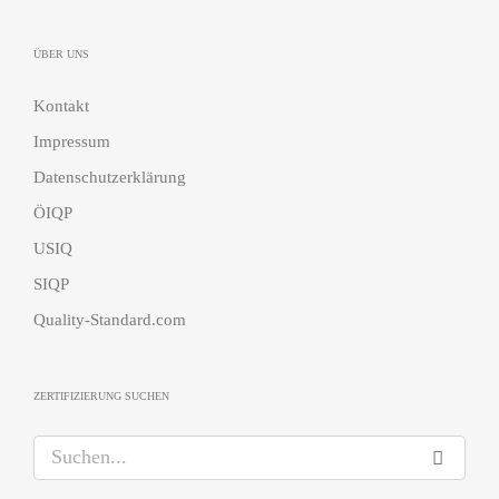
ÜBER UNS
Kontakt
Impressum
Datenschutzerklärung
ÖIQP
USIQ
SIQP
Quality-Standard.com
ZERTIFIZIERUNG SUCHEN
S
u