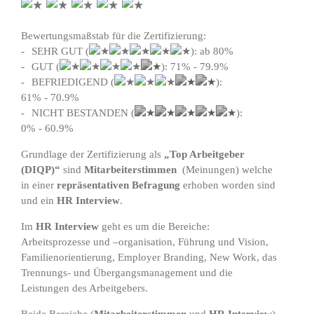
Bewertungsmaßstab für die Zertifizierung:
SEHR GUT (
): ab 80%
GUT (
): 71% - 79.9%
BEFRIEDIGEND (
):
61% - 70.9%
NICHT BESTANDEN (
):
0% - 60.9%
Grundlage der Zertifizierung als
„Top Arbeitgeber
(DIQP)“
sind
Mitarbeiterstimmen
(Meinungen) welche
in einer
repräsentativen Befragung
erhoben worden sind
und ein
HR Interview
.
Im
HR Interview
geht es um die Bereiche:
Arbeitsprozesse und –organisation, Führung und Vision,
Familienorientierung, Employer Branding, New Work, das
Trennungs- und Übergangsmanagement und die
Leistungen des Arbeitgebers.
Beide Bereiche (
Mitarbeiterstimmen
und
HR Interview
)