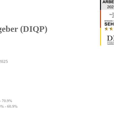
tgeber (DIQP)
 2025
- 70.9%
 0% - 60.9%