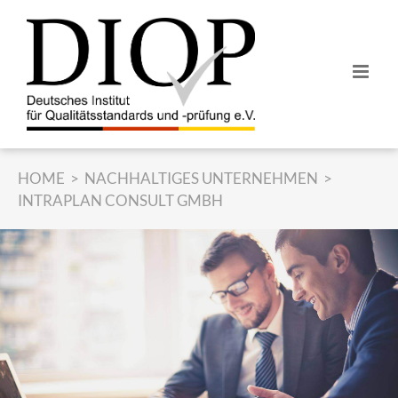
Z
u
m
I
n
h
a
l
HOME
NACHHALTIGES UNTERNEHMEN
t
INTRAPLAN CONSULT GMBH
s
p
r
i
n
g
e
n