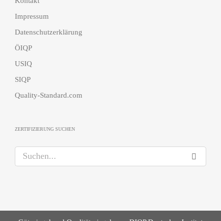
Kontakt
Impressum
Datenschutzerklärung
ÖIQP
USIQ
SIQP
Quality-Standard.com
ZERTIFIZIERUNG SUCHEN
S
u
c
h
e
n