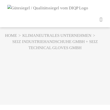
Z
u
m
I
n
h
HOME
KLIMANEUTRALES UNTERNEHMEN
a
SEIZ INDUSTRIEHANDSCHUHE GMBH + SEIZ
l
TECHNICAL GLOVES GMBH
t
s
p
r
i
n
g
e
n