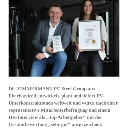
e
i
g
e
g
r
ö
s
s
e
r
e
Die ZIMMERMANN PV-Steel Group aus
s
Eberhardzell entwickelt, plant und liefert PV-
B
Unterkonstruktionen weltweit und wurde nach einer
i
repräsentative Mitarbeiterbefragung und einem
l
HR-Interview als „Top Arbeitgeber“ mit der
d
Gesamtbewertung „sehr gut“ ausgezeichnet.