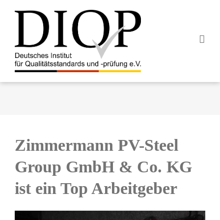
Z
u
m
I
n
h
a
l
t
s
p
Zimmermann PV-Steel
r
i
Group GmbH & Co. KG
n
g
ist ein Top Arbeitgeber
e
n
Z