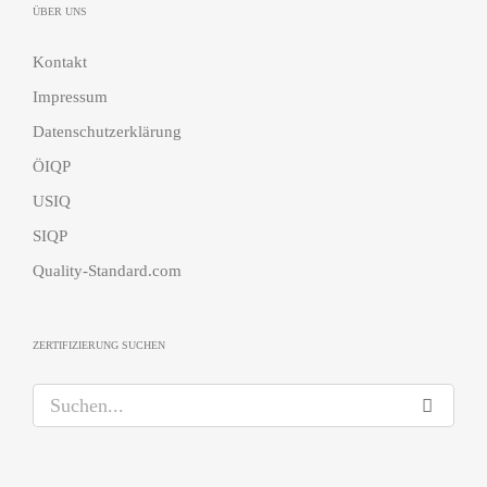
ÜBER UNS
Kontakt
Impressum
Datenschutzerklärung
ÖIQP
USIQ
SIQP
Quality-Standard.com
ZERTIFIZIERUNG SUCHEN
S
u
c
h