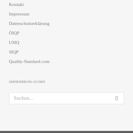
Kontakt
Impressum
Datenschutzerklärung
ÖIQP
USIQ
SIQP
Quality-Standard.com
ZERTIFIZIERUNG SUCHEN
S
u
c
h
e
n