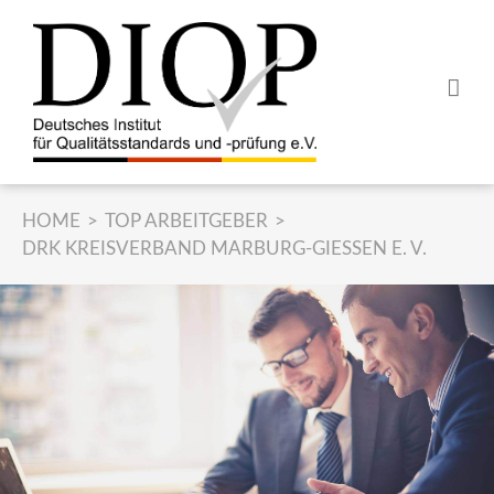
Z
u
m
I
n
h
a
l
HOME
TOP ARBEITGEBER
t
DRK KREISVERBAND MARBURG-GIESSEN E. V.
s
p
r
i
n
g
e
n