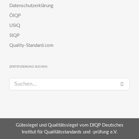
Datenschutzerklärung
ÖIQP
USIQ
SIQP
Quality-Standard.com
ZERTIFIZIERUNG SUCHEN
S
u
c
h
e
n
Gütesiegel und Qualitätssiegel vom DIQP Deutsches
a
Institut für Qualitätsstandards und -prüfung e.V.
c