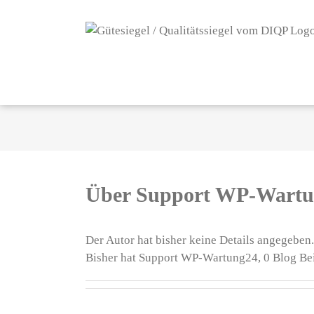
Z
u
m
I
n
h
a
l
t
s
p
Über
Support WP-Wartu
r
i
n
Der Autor hat bisher keine Details angegeben.
g
Bisher hat Support WP-Wartung24, 0 Blog Bei
e
n