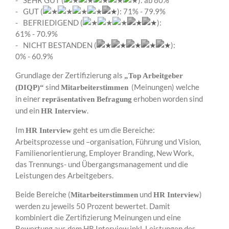
SEHR GUT (
): ab 80%
GUT (
): 71% - 79.9%
BEFRIEDIGEND (
):
61% - 70.9%
NICHT BESTANDEN (
):
0% - 60.9%
Grundlage der Zertifizierung als
„Top Arbeitgeber
sind
(Meinungen) welche
(DIQP)“
Mitarbeiterstimmen
in einer
erhoben worden sind
repräsentativen Befragung
und ein
.
HR Interview
Im
geht es um die Bereiche:
HR Interview
Arbeitsprozesse und –organisation, Führung und Vision,
Familienorientierung, Employer Branding, New Work,
das Trennungs- und Übergangsmanagement und die
Leistungen des Arbeitgebers.
Beide Bereiche (
und
)
Mitarbeiterstimmen
HR Interview
werden zu jeweils 50 Prozent bewertet. Damit
kombiniert die Zertifizierung Meinungen und eine
Bewertung aus dem HR Interview inkl. Leistungen des