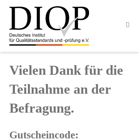
Z
u
m
I
n
h
a
l
t
Vielen Dank für die
s
p
Teilnahme an der
r
i
Befragung.
n
g
e
n
Gutscheincode: